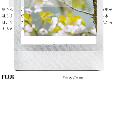
様々な植栽が植えられているCLAYの庭。2023年の開所から2年が
経ちましたが、すくすくと成長しています。庭の奥にある桜の木
は、今年もきれいな花を咲かせました。CLAYとともに、これから
も大きく成長しますように。
Prev
Back
Next
Privacy
Terms
© FUJIFILM Corporation