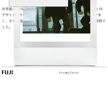
世界最大級のデザインの祭典、ミラノサローネをプロダクトとUI
デザイナーの2名で視察してきました。今年は特に照明展示が多
く、その機能美と奥深い造形の世界にどっぷりと浸かった1週間で
した。
Prev
Back
Next
Privacy
Terms
© FUJIFILM Corporation