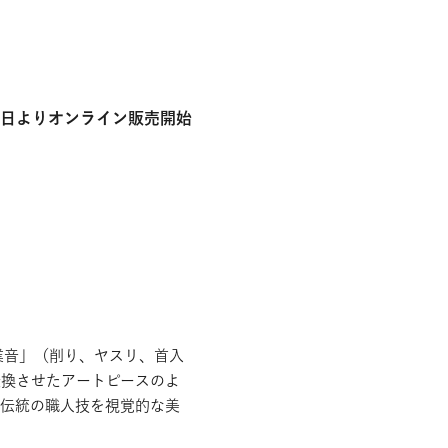
月17日よりオンライン販売開始
業音」（削り、ヤスリ、首入
転換させたアートピースのよ
E＞は伝統の職人技を視覚的な美