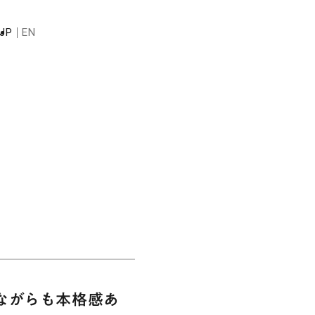
JP
EN
ながらも本格感あ